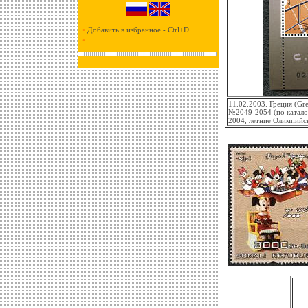
•
Добавить в избранное - Ctrl+D
•
11.02.2003. Греция (Gr
№2049-2054 (по каталог
2004, летние Олимпийс