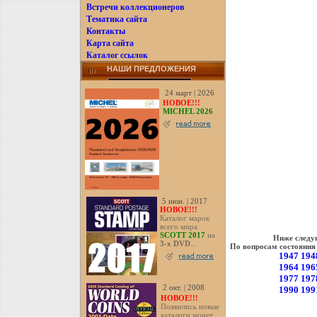
Встречи коллекционеров
Тематика сайта
Контакты
Карта сайта
Каталог ссылок
НАШИ ПРЕДЛОЖЕНИЯ
24 март | 2026
НОВОЕ!!!
MICHEL 2026
5 июн. | 2017
НОВОЕ!!!
Каталог марок
всего мира
SCOTT 2017
на
Ниже следую
3-х DVD
...
По вопросам состояния
1947
194
1964
196
1977
197
2 окт. | 2008
1990
199
НОВОЕ!!!
Появились новые
каталоги монет