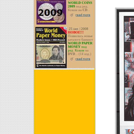
WORLD COINS
2009
под ред.
Krause на
CD
...
25 окт. | 2008
НОВОЕ!!!
Появились новые
каталоги банкнот
WORLD PAPER
MONEY
под
ред. Krause
на
DVD
... (14 изд.)