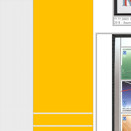
??.??.2003.
20 $ - Ана