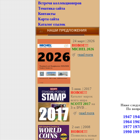
Встречи коллекционеров
Тематика сайта
Контакты
Карта сайта
Каталог ссылок
НАШИ ПРЕДЛОЖЕНИЯ
24 март | 2026
НОВОЕ!!!
MICHEL 2026
5 июн. | 2017
НОВОЕ!!!
Каталог марок
всего мира
SCOTT 2017
на
Ниже следую
3-х DVD
...
По вопр
1947
194
1964
196
1977
197
2 окт. | 2008
1990
199
НОВОЕ!!!
Появились новые
каталоги монет