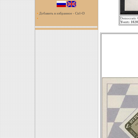
•
Добавить в избранное - Ctrl+D
•
Democratic 
Yvert: 1020