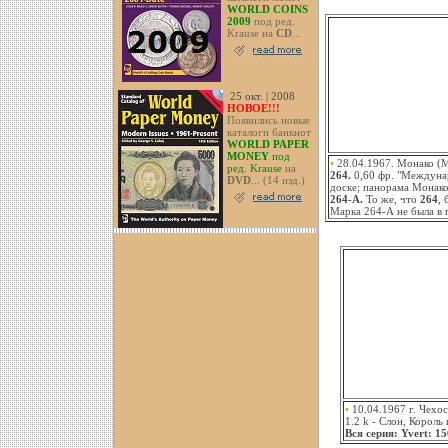
WORLD COINS
2009
под ред.
Krause на
CD
...
25 окт. | 2008
НОВОЕ!!!
Появились новые
каталоги банкнот
WORLD PAPER
MONEY
под
•
28.04.1967. Монако (
ред. Krause
на
264.
0,60 фр. "Междунар
DVD
... (14 изд.)
доске; панорама Монако.
264-А.
То же, что
264
, 
Марка 264-А не была в
•
10.04.1967 г. Чехос
1.2 k - Слон, Король
Вся серия: Yvert: 1