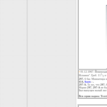
•
01.12.1967. Йеменская
1
Испании". Греб. 11
/
и 
2
297.
6 бш. Миниатюра и
414,
Scott
: -.
297-A.
То же, что
297
, 
Марки
297
,
297-А
не бы
Был выпущен малый лист
Вся серия марок: Yvert