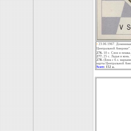
•
23.06.1967. Доминикан
Центральной Америки". 
276.
10 с. Слон и пешка
277.
25 с. Ладья и конь.
278.
(Блок с б.з. маркам
карты Центральной Аме
Scott
: 152 a.