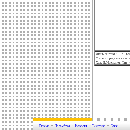
Июнь-сентябрь 1967 го
Металлографская печать
Худ. И.Мартынов. Тир. 
Главная
::
Преамбула
::
Новости
::
Тематика
::
Связь