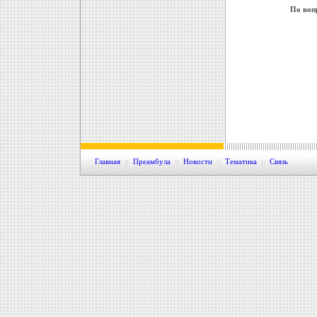
По воп
Главная
::
Преамбула
::
Новости
::
Тематика
::
Связь