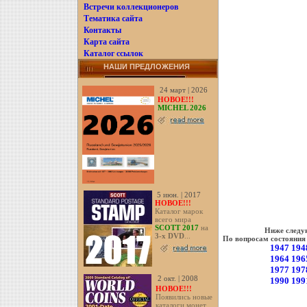
Встречи коллекционеров
Тематика сайта
Контакты
Карта сайта
Каталог ссылок
НАШИ ПРЕДЛОЖЕНИЯ
24 март | 2026
НОВОЕ!!!
MICHEL 2026
5 июн. | 2017
НОВОЕ!!!
Каталог марок
всего мира
SCOTT 2017
на
Ниже следую
3-х DVD
...
По вопросам состояния
1947
194
1964
196
1977
197
2 окт. | 2008
1990
199
НОВОЕ!!!
Появились новые
каталоги монет