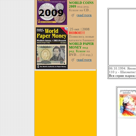
WORLD COINS
2009
под ред.
Krause на
CD
...
25 окт. | 2008
НОВОЕ!!!
Появились новые
каталоги банкнот
WORLD PAPER
MONEY
под
ред. Krause
на
DVD
... (14 изд.)
06.10.1994. Япони
110 y - Шахматис
Вся серия марок: