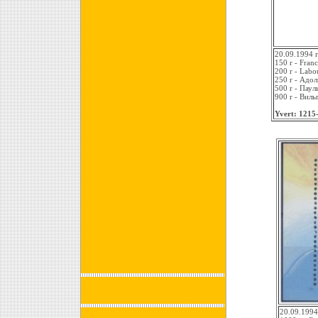
20.09.1994 
150 r - Franc
200 r - Labo
250 r - Адо
500 r - Пау
900 r - Вил
Yvert: 1215
20.09.1994