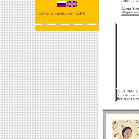
1000 r - Э
Блок: Yver
Марка на б
•
Добавить в избранное - Ctrl+D
•
27.04.1994. Ки
5 d - Игра в п
Вся серия мар