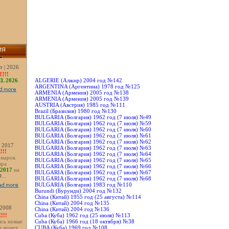
ИЯ
т | 2026
!!!
ALGERIE (Алжир) 2004 год №142
L 2026
ARGENTINA (Аргентина) 1978 год №125
ARMENIA (Армения) 2005 год №138
ARMENIA (Армения) 2005 год №139
AUSTRIA (Австрия) 1985 год №111
Brazil (Бразилия) 1980 год №130
BULGARIA (Болгария) 1962 год (7 июля) №49
BULGARIA (Болгария) 1962 год (7 июля) №59
BULGARIA (Болгария) 1962 год (7 июля) №60
BULGARIA (Болгария) 1962 год (7 июля) №61
BULGARIA (Болгария) 1962 год (7 июля) №62
| 2017
BULGARIA (Болгария) 1962 год (7 июля) №63
!!
BULGARIA (Болгария) 1962 год (7 июля) №64
 марок
BULGARIA (Болгария) 1962 год (7 июля) №65
ира
BULGARIA (Болгария) 1962 год (7 июля) №66
2017
на
BULGARIA (Болгария) 1962 год (7 июля) №67
D
...
BULGARIA (Болгария) 1962 год (7 июля) №68
BULGARIA (Болгария) 1983 год №110
Burundi (Бурунди) 2004 год №132
China (Китай) 1955 год (25 августа) №114
China (Китай) 2004 год №135
| 2008
China (Китай) 2004 год №136
!!!
Cuba (Куба) 1962 год (25 июля) №113
сь новые
Cuba (Куба) 1966 год (18 октября) №38
и монет
CUBA (Куба) 1969 год №108