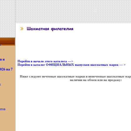
в и
Перейти в начало этого каталога --->
Перейти в каталог ОФИЦИАЛЬНЫХ выпусков шахматных марок --- >
26 на 7
Ниже следуют почтовые шахматные марки и непочтовые шахматные марк
наличии на обмен или на продажу:
х
атов