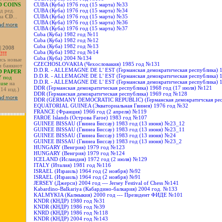
 COINS
CUBA (Куба) 1976 год (15 марта) №33
д ред.
CUBA (Куба) 1976 год (15 марта) №34
на
CD
...
CUBA (Куба) 1976 год (15 марта) №35
CUBA (Куба) 1976 год (15 марта) №36
CUBA (Куба) 1976 год (15 марта) №37
Cuba (Куба) 1982 год №11
Cuba (Куба) 1982 год №12
Cuba (Куба) 1982 год №13
 | 2008
Cuba (Куба) 1982 год №14
!!!
Cuba (Куба) 2004 №134
сь новые
CZECHOSLOVAKIA (Чехословакия) 1985 год №131
и банкнот
D.D.R. - ALLEMAGNE DE L' EST (Германская демократическая республика) 
 PAPER
D.D.R. - ALLEMAGNE DE L' EST (Германская демократическая республика) 
Y
под
D.D.R. - ALLEMAGNE DE L' EST (Германская демократическая республика) 
ause
на
DDR (Германская демократическая республика) 1968 год (17 июля) №121
 (14 изд.)
DDR (Германская демократическая республика) 1969 год №128
DDR (GERMANY DEMOCRATIC REPUBLIC) (Германская демократичская рес
EQUATORIAL GUINEA (Экваториальная Гвинея) 1976 год №32
FRANCE (Франция) 1966 год (2 апреля) №119
FAROE Islands (Острова Faroe) 1983 год №107
GUINEE BISSAU (Гвинеа Биссау) 1983 год (13 июня) №23_12
GUINEE BISSAU (Гвинеа Биссау) 1983 год (13 июня) №23_11
GUINEE BISSAU (Гвинеа Биссау) 1983 год (13 июня) №24
GUINEE BISSAU (Гвинеа Биссау) 1983 год (13 июня) №23_2
HUNGARY (Венгрия) 1979 год №123
HUNGARY (Венгрия) 1979 год №124
ICELAND (Исландия) 1972 год (2 июля) №129
ITALY (Италия) 1981 год №116
ISRAEL (Израиль) 1964 год (2 ноября) №92
ISRAEL (Израиль) 1964 год (2 ноября) №91
JERSEY (Джерси) 2004 год --- Jersey Festival of Chess №141
Kabardino-Balkariya (Кабардино-балкария) 2004 год. №133
KALMYKIA (Калмыкия) 2000 год --- Президент ФИДЕ №101
KNDR (КНДР) 1980 год №31
KNDR (КНДР) 1986 год №39
KNRD (КНДР) 1986 год №118
KNDR (КНДР) 2004 год №143