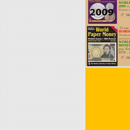
WORLD
2009
по
Krause 
25 окт.
НОВОЕ
Появили
каталог
WORLD
MONE
ред. Kr
DVD
...