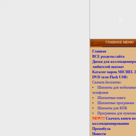
ГЛАВНОЕ МЕНЮ
Главная
ВСЕ разделы сайта
Диски для коллекционеро
любителей шахмат
Каталог марок MICHEL 20
DVD (или Flash USB)
Скачать бесплатно:
Шахматы для мобильны
телефонов
Шахматные книги
Шахматные программы
Шахматы для КПК
Программы для нумизм
NEW!!!
Скачать книги по
коллекционированию
Преамбула
Новости