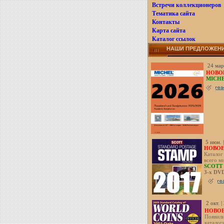
Встречи коллекционеров
Тематика сайта
Контакты
Карта сайта
Каталог ссылок
НАШИ ПРЕДЛОЖЕН
24 мар
НОВОЕ
MICHE
5 июн. 
НОВОЕ!
Каталог
всего м
SCOTT 
3-х DV
2 окт. 
НОВОЕ
Появили
каталог