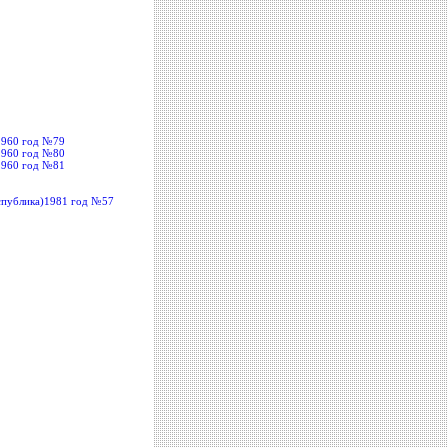
1960 год №79
1960 год №80
1960 год №81
публика)1981 год №57