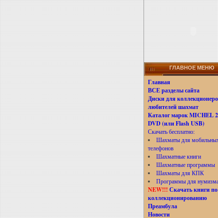
ГЛАВНОЕ МЕНЮ
Главная
ВСЕ разделы сайта
Диски для коллекционеро
любителей шахмат
Каталог марок MICHEL 20
DVD (или Flash USB)
Скачать бесплатно:
Шахматы для мобильны
телефонов
Шахматные книги
Шахматные программы
Шахматы для КПК
Программы для нумизм
NEW!!!
Скачать книги по
коллекционированию
Преамбула
Новости