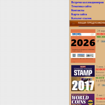
Встречи коллекционеров
Тематика сайта
Контакты
Карта сайта
Каталог ссылок
НАШИ ПРЕДЛОЖЕН
24 мар
НОВОЕ
MICHE
5 июн. 
НОВОЕ!
Каталог
всего м
SCOTT 
3-х DV
2 окт. 
НОВОЕ
Появили
каталог