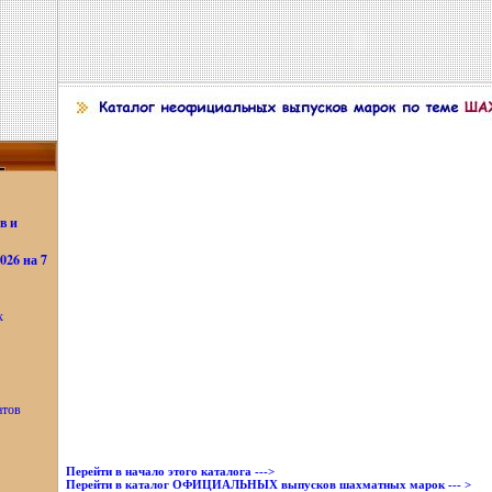
в и
26 на 7
х
атов
Перейти в начало этого каталога --->
Перейти в каталог ОФИЦИАЛЬНЫХ выпусков шахматных марок --- >