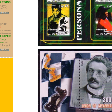
 COINS
д ред.
на
CD
...
 | 2008
!!!
сь новые
и банкнот
 PAPER
Y
под
ause
на
 (14 изд.)