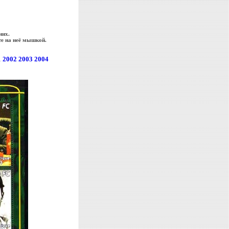
них.
те на неё мышкой.
1
2002
2003
2004