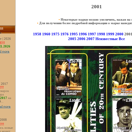
2001
•
Некоторые марки можно увеличить, нажав на 
•
Для получении более подробной информации о марке наведи
ИЯ
1958
1960
1975
1976
1995
1996
1997
1998
1999
2000
200
2005
2006
2007
Неизвестные
Всe
т | 2026
!!!
L 2026
| 2017
!!
 марок
ира
2017
на
D
...
| 2008
!!!
сь новые
и монет