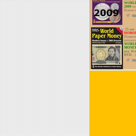
WORLD
2009
по
Krause 
25 окт.
НОВОЕ
Появили
каталог
WORLD
MONE
ред. Kr
DVD
...