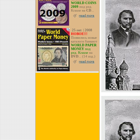
WORLD COINS
2009
под ред.
Krause на
CD
...
25 окт. | 2008
НОВОЕ!!!
Появились новые
каталоги банкнот
WORLD PAPER
MONEY
под
ред. Krause
на
DVD
... (14 изд.)