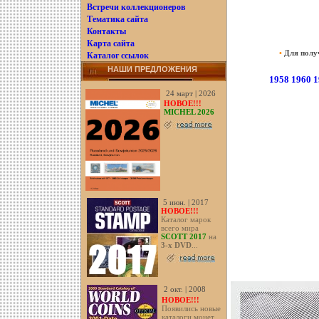
Встречи коллекционеров
Тематика сайта
Контакты
Карта сайта
•
Для получ
Каталог ссылок
НАШИ ПРЕДЛОЖЕНИЯ
1958
1960
1
24 март | 2026
НОВОЕ!!!
MICHEL 2026
5 июн. | 2017
НОВОЕ!!!
Каталог марок
всего мира
SCOTT 2017
на
3-х DVD
...
2 окт. | 2008
НОВОЕ!!!
Появились новые
каталоги монет