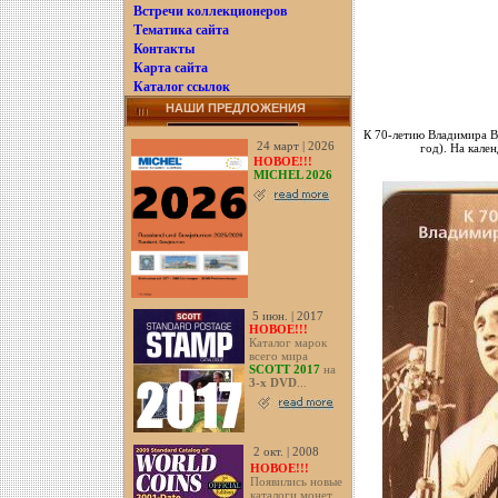
Встречи коллекционеров
Тематика сайта
Контакты
Карта сайта
Каталог ссылок
НАШИ ПРЕДЛОЖЕНИЯ
К 70-летию Владимира В
24 март | 2026
год). На кале
НОВОЕ!!!
MICHEL 2026
5 июн. | 2017
НОВОЕ!!!
Каталог марок
всего мира
SCOTT 2017
на
3-х DVD
...
2 окт. | 2008
НОВОЕ!!!
Появились новые
каталоги монет