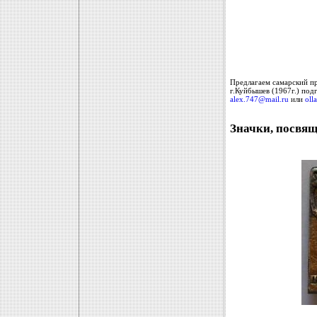
Предлагаем самарский п
г.Куйбышев (1967г.) под
alex.747@mail.ru
или
oll
Значки, посвя