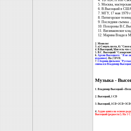
4. ТВ АВСТРИИ Съемк
5. Москва, мастерска
6. В.Высоцкий в США
7. МГУ, 17 мая 1979 г
8. Пятигорское телеви
9. Последняя съемка. 
10. Похороны В.С.Вы
11. Ваганьковское кл
12. Марина Влади в М
2. Монолог
3. а) Смерть поэта, б) "Своя
4. В.Высоцкий, Мне есть что с
5. В.С. Высоцкий "Самарские 
6.
Архив Высоцкого: "Я не люб
изданное).
На
2 DVD
.
7.
Сборник фильмов "Русская 
снимался Владимир Высоцкий
Музыка - Высо
1. Владимир Высоцкий «Песня
2. Высоцкий,
1 CD
3. Высоцкий,
1СD+2CD+3CD
4.
Аудио книга на основе рад
Высоцкий (редкость!). На 1 C