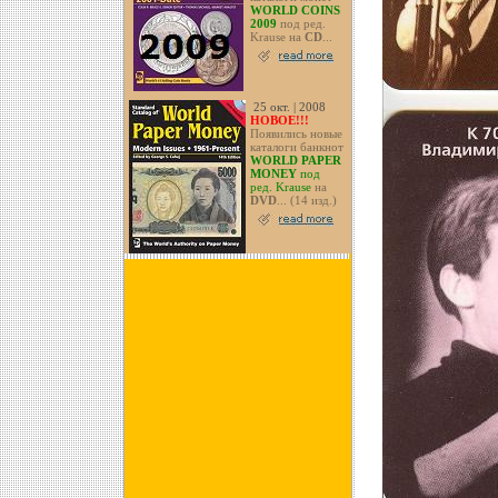
WORLD COINS
2009
под ред.
Krause на
CD
...
25 окт. | 2008
НОВОЕ!!!
Появились новые
каталоги банкнот
WORLD PAPER
MONEY
под
ред. Krause
на
DVD
... (14 изд.)