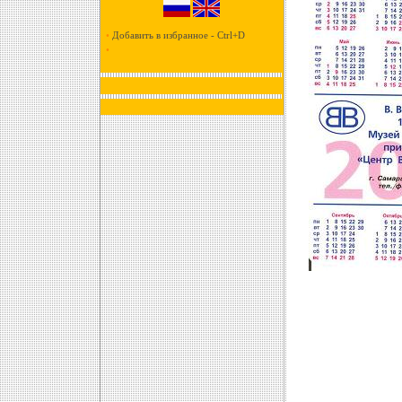
•
Добавить в избранное - Ctrl+D
•