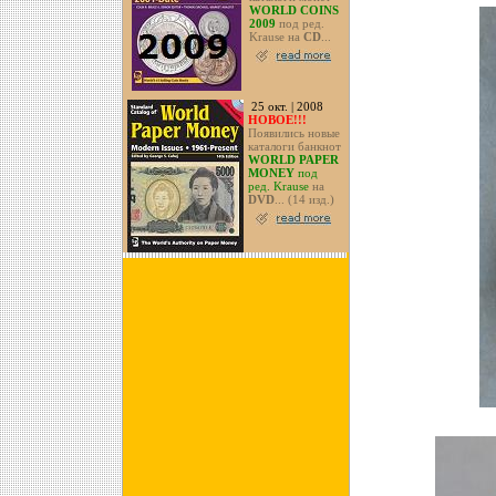
WORLD COINS
2009
под ред.
Krause на
CD
...
25 окт. | 2008
НОВОЕ!!!
Появились новые
каталоги банкнот
WORLD PAPER
MONEY
под
ред. Krause
на
DVD
... (14 изд.)