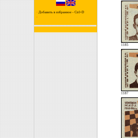
•
Добавить в избранное - Ctrl+D
•
1185
1187