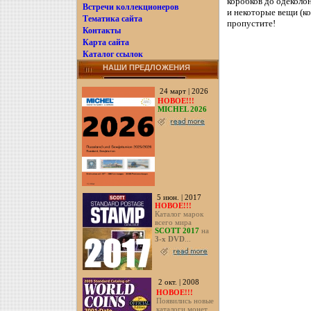
коробков до одеколон
Встречи коллекционеров
и некоторые вещи (ко
Тематика сайта
пропустите!
Контакты
Карта сайта
Каталог ссылок
НАШИ ПРЕДЛОЖЕНИЯ
24 март | 2026
НОВОЕ!!!
MICHEL 2026
5 июн. | 2017
НОВОЕ!!!
Каталог марок
всего мира
SCOTT 2017
на
3-х DVD
...
2 окт. | 2008
НОВОЕ!!!
Появились новые
каталоги монет