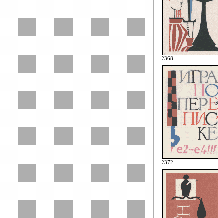
2368
2372