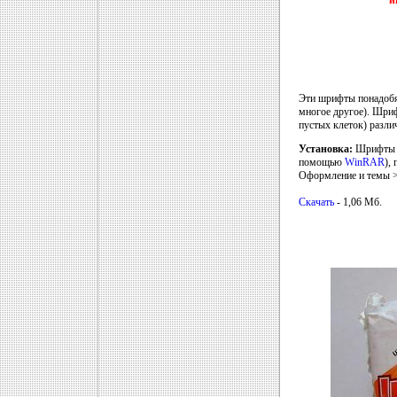
и
Эти шрифты понадобя
многое другое). Шри
пустых клеток) разли
Установка:
Шрифты ра
помощью
WinRAR
),
Оформление и темы >
Скачать
- 1,06 Мб.