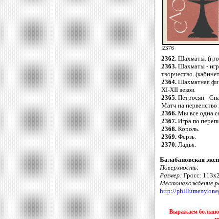
2376
2362.
Шахматы. (грос
2363.
Шахматы - игра
творчество. (кабинет
2364.
Шахматная фиг
XI-XII веков.
2365.
Петросян - Спа
Матч на первенство 
2366.
Мы все одна с
2367.
Игра по перепи
2368.
Король.
2369.
Ферзь.
2370.
Ладья.
Балабановская эксп
Поверхность:
Размер:
Гросс: 113х2
Местонахождение ра
http://phillumeny.one
Выражаем большое