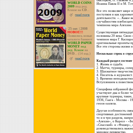
Высоцком, Н. Глазкове и
WORLD COINS
Иоанна Павла II и М. Тэт
2009
под ред.
Krause на
CD
...
Все это позволяет шире 
поступков и как харизма
деятельности. «...Какое 
случайностям плебисцита
чемпиона мира Алехине.
25 окт. | 2008
НОВОЕ!!!
Существующая пятнадцат
Появились новые
половины 20 века. Свою л
каталоги банкнот
чемпион мира Г. Каспаро
WORLD PAPER
оригинальные проекты п
MONEY
под
Все эти стороны жизни и
ред. Krause
на
DVD
... (14 изд.)
Несколько строк о стру
Каждый раздел состоит 
1. Жизнь и судьба.
2. Матчи, турниры, сопе
3. Шахматное творчество
4. Писатель и журналист.
5. Времени неподвластно
Вступлением к повество
Специфика избранной фор
участвуют два и более ч
крупные турниры, такие,
1936, Гаага - Москва - 1
геооя оазлела.
Другая особенность связ
спортивных достижений т
то и в три раздела, напр
«Алехин», о Кересе - «Б
«Спасский» и «Фишер», о
руководствовались важно
мировое первенство.