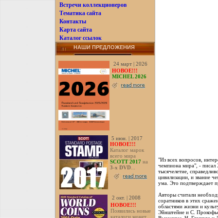
Встречи коллекционеров
Тематика сайта
Контакты
Карта сайта
Каталог ссылок
НАШИ ПРЕДЛОЖЕНИЯ
24 март | 2026
НОВОЕ!!!
MICHEL 2026
5 июн. | 2017
НОВОЕ!!!
Каталог марок
всего мира
"Из всех вопросов, инте
SCOTT 2017
на
чемпиона мира", - писал 
3-х DVD
...
тысячелетие, справедлив
цивилизации, и звание ч
ума. Это подтверждает 
Авторы считали необходи
2 окт. | 2008
соратников в этих сраже
НОВОЕ!!!
областями жизни и культ
Появились новые
Эйнштейне и С. Прокофье
каталоги монет