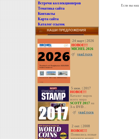
Встречи коллекционеров
Если вы наш
Тематика сайта
Контакты
Карта сайта
Каталог ссылок
НАШИ ПРЕДЛОЖЕНИЯ
24 март | 2026
НОВОЕ!!!
MICHEL 2026
5 июн. | 2017
НОВОЕ!!!
Каталог марок
всего мира
SCOTT 2017
на
3-х DVD
...
2 окт. | 2008
НОВОЕ!!!
Появились новые
каталоги монет