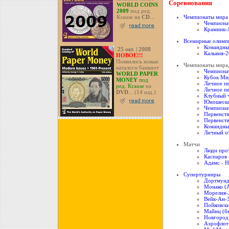
Соревнования
WORLD COINS
2009
под ред.
Krause на
CD
...
Чемпионаты мира
Чемпиона
Крамник-
Всемирные олимп
Командны
25 окт. | 2008
Кальвия-
НОВОЕ!!!
Появились новые
Чемпионаты мира,
каталоги банкнот
Чемпиона
WORLD PAPER
Кубок Ми
MONEY
под
Личное п
ред. Krause
на
Личное п
DVD
... (14 изд.)
Клубный 
Юношески
Чемпиона
Первенств
Первенств
Командны
Личный о
Матчи
Люди про
Каспаров 
Адамс - H
Супертурниры
Дортмун
Монако (
Морелия-
Вейк-Ан-
Пойковск
Майнц (б
Новгород
Аэрофлот