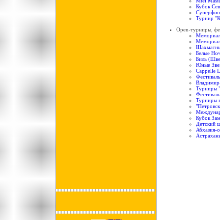
Mtel Mast
Кубок Сев
Суперфин
Турнир "К
Open-турниры, фе
Мемориал
Мемориал
Шахматны
Белые Ноч
Биль (Шв
Юные Зве
Cappelle 
Фестивал
Владимир
Турниры "
Фестиваль
Турниры в
"Петровск
Междунар
Кубок За
Детский 
Абхазия-
Астрахан