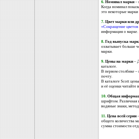
6.
Номинал марки
–
Когда номинал показ
это некоторые марки
7.
Цвет марки или др
«Сокращение цветов 
информация о марке.
8.
Год выпуска мар
охватывает больше че
марки.
9.
Цены на марки
– Д
каталоге.
В первом столбике –
почту.
В каталоге Scott це
и её оценки читайте 
10.
Общая информация
шрифтом. Различная и
водяные знаки, метод 
11.
Цена всей серии
–
общего количества ма
сумма стоимости отд