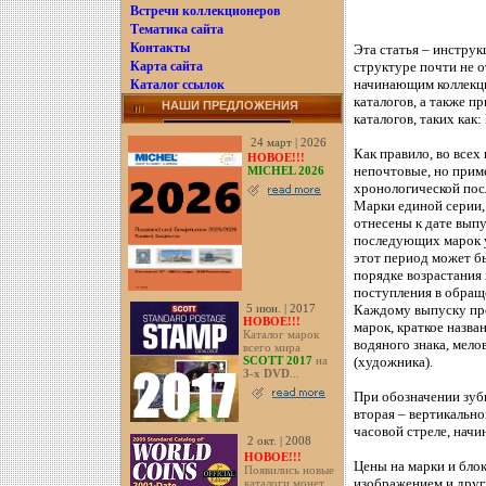
Встречи коллекционеров
Тематика сайта
Контакты
Эта статья – инструк
Карта сайта
структуре почти не о
Каталог ссылок
начинающим коллекци
каталогов, а также 
НАШИ ПРЕДЛОЖЕНИЯ
каталогов, таких как:
24 март | 2026
Как правило, во всех
НОВОЕ!!!
непочтовые, но прим
MICHEL 2026
хронологической пос
Марки единой серии,
отнесены к дате вып
последующих марок у
этот период может б
порядке возрастания 
поступления в обращ
Каждому выпуску пред
5 июн. | 2017
НОВОЕ!!!
марок, краткое назва
Каталог марок
водяного знака, мело
всего мира
(художника).
SCOTT 2017
на
3-х DVD
...
При обозначении зуб
вторая – вертикальн
часовой стреле, начи
2 окт. | 2008
НОВОЕ!!!
Цены на марки и блок
Появились новые
изображением и друг
каталоги монет