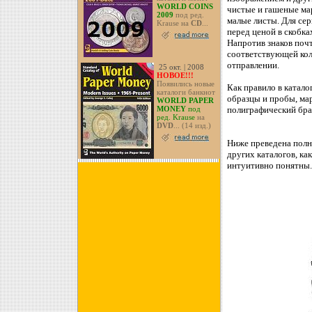
WORLD COINS
чистые и гашеные мар
2009
под ред.
малые листы. Для сер
Krause на
CD
...
перед ценой в скобка
Напротив знаков почт
соответствующей кол
отправлении.
25 окт. | 2008
НОВОЕ!!!
Появились новые
Как правило в катало
каталоги банкнот
образцы и пробы, мар
WORLD PAPER
полиграфический бра
MONEY
под
ред. Krause
на
DVD
... (14 изд.)
Ниже преведена полн
других каталогов, ка
интуитивно понятны