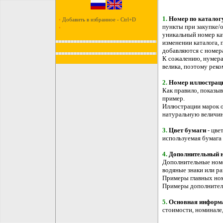
1.
Номер по каталогу
•
Добавить в избранное - Ctrl+D
пункты при закупке/
•
уникальный номер ка
изменении каталога,
добавляются с номера
К сожалению, нумерац
велика, поэтому реко
2.
Номер иллюстрац
Как правило, показыв
пример.
Иллюстрации марок о
натуральную величин
3.
Цвет бумаги
- цве
используемая бумага -
4.
Дополнительный 
Дополнительные номе
водяные знаки или ра
Примеры главных ном
Примеры дополнитель
5.
Основная информа
стоимости, номинале,