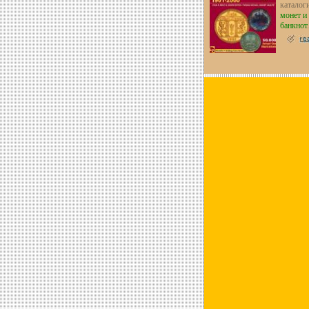
каталог
монет и
банкнот