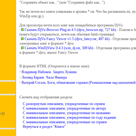
"Сохранить объект как..." (или "Сохранить файл как...").
Так же почти все книги упакованы в архивы *.rar. Что бы распаковать их, 
WinZip или др.).
Для просмотра почти всех книг вам понадобиться программа DjVu:
Скачать DjVu Browser Plug-in 4.5 (djvu_browser.zip, 727 kb)
- Плагин к I
(книги будут открываться, почти как обычные html-страницы)
Скачать DjVu Fancy Viewer v1.5 (djvu_fancy.rar, 497 kb)
- Отдельная про
электронных книг в формате *.djvu
Скачать WinDjView 0.4.3 (win_dj.rar, 509 kb)
- Отдельная программа для
в формате *.djvu, аналог Fancy Viewer.
В формате HTML (Откроются в новом окне):
•
Владимир Набоков. Защита Лужина
•
Леонид Бараев. Часы Фишера
•
Валерий Сегаль. Боги, обжигавшие горшки (Размышления над шахматной 
Сменить вид отображения раздела:
С развернутым описанием, упорядоченные по сериям
С минимальным описанием, упорядоченные по автору
С минимальным описанием, упорядоченные по названию
l+D
С минимальным описанием, упорядоченные по году издания
С минимальным описанием, упорядоченные по сериям
Вернуться в раздел "Книги"