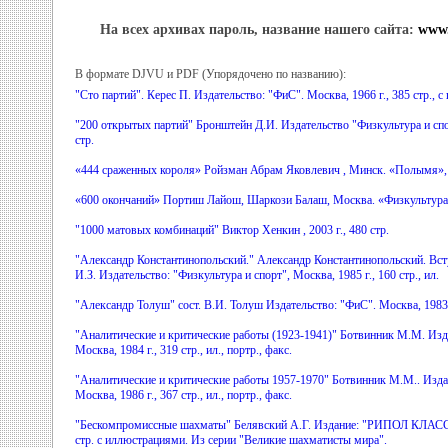
На всех архивах пароль, название нашего сайта:
www.
В формате DJVU и PDF (Упорядочено по названию):
"Сто партий". Керес П. Издательство: "ФиС". Москва, 1966 г., 385 стр., с
"200 открытых партий" Бронштейн Д.И. Издательство "Физкультура и спор
стр.
«444 сраженных короля» Ройзман Абрам Яковлевич , Минск. «Полымя», 19
«600 окончаний» Портиш Лайош, Шаркози Балаш, Москва. «Физкультура и 
"1000 матовых комбинаций" Виктор Хенкин , 2003 г., 480 стр.
"Александр Константинопольский." Александр Константинопольский. Вст
И.З. Издательство: "Физкультура и спорт", Москва, 1985 г., 160 стр., ил.
"Александр Толуш" сост. В.И. Толуш Издательство: "ФиС". Москва, 1983 г.
"Аналитические и критические работы (1923-1941)" Ботвинник М.М. Изда
Москва, 1984 г., 319 стр., ил., портр., факс.
"Аналитические и критические работы 1957-1970" Ботвинник М.М.. Издан
Москва, 1986 г., 367 стр., ил., портр., факс.
"Бескомпромиссные шахматы" Белявский А.Г. Издание: "РИПОЛ КЛАССИ
стр. с иллюстрациями. Из серии "Великие шахматисты мира".