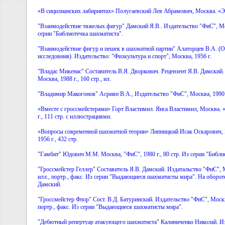
«В сицилианских лабиринтах» Полугаевский Лев Абрамович, Москва. «Эле
"Взаимодействие тяжелых фигур" Дамский Я.В.. Издательство "ФиС", Мос
серии "Библиотечка шахматиста".
"Взаимодействие фигур и пешек в шахматной партии" Алаторцев В.А. (О
исследовния). Издательство: "Физкультура и спорт", Москва, 1956 г.
"Владас Микенас" Составитель В.Я. Дворкович. Рецензент Я.В. Дамский.
Москва, 1988 г., 160 стр., ил.
"Владимир Макогонов" Асриян В.А., Издательство "ФиС", Москва, 1990 г.
«Вместе с гроссмейстерами» Горт Властимил. Янса Властимил, Москва. «
г., 111 стр. с иллюстрациями.
«Вопросы современной шахматной теории» Липницкий Исак Оскарович, 
1956 г., 432 стр.
"Гамбит" Юдович М.М. Москва, "ФиС", 1980 г., 80 стр. Из серии "Библи
"Гроссмейстер Геллер" Составитель Я.В. Дамский. Издатальство "ФиС", Мо
илл., портр., факс. Из серии "Выдающиеся шахматисты мира". На обороте 
Дамский.
"Гроссмейстер Флор" Сост. В.Д. Батуринский. Издательство "ФиС", Москва,
портр., факс. Из серии "Выдающиеся шахматисты мира".
"Дебютный репертуар атакующего шахматиста" Калиниченко Николай. 