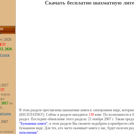
Скачать бесплатно шахматную лит
ИЯ
т | 2026
!!!
L 2026
| 2017
!!!
 марок
ира
 2017
на
D
...
В этом разделе преставлены шахматные книги в электронном виде, которые
(БЕСПЛАТНО!). Сейчас в разделе находится
130
книг. По возможности я б
раздел. Последнее обновление этого раздела: 21 ноября 2007 г. Также предл
| 2007
"Бумажные книги"
, в этом разделе Вы сможете подобрать и приобрести себ
е
бумажном виде. Для тех, кто часто скачивает книги у нас, будет полезен ра
сь новые
пополнения"
.