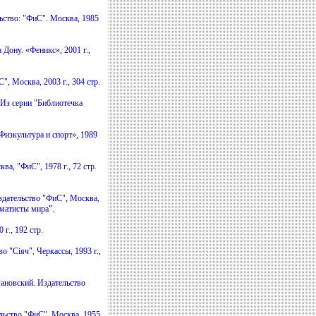
льство: "ФиС". Москва, 1985
Дону. «Феникс», 2001 г.,
 Москва, 2003 г., 304 стр.
 Из серии "Библиотечка
изкультура и спорт», 1989
ва, "ФиС", 1978 г., 72 стр.
здательство "ФиС", Москва,
хматисты мира".
г., 192 стр.
"Сiяч", Черкассы, 1993 г.,
ановский. Издательство
льство "ФиС", Москва, 1955