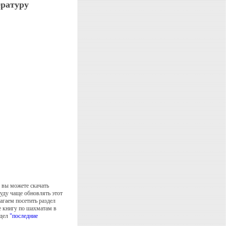
ературу
 вы можете скачать
уду чаще обновлять этот
агаем посетить раздел
е книгу по шахматам в
здел
"последние