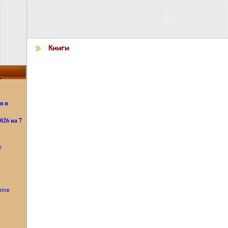
в и
26 на 7
х
атов