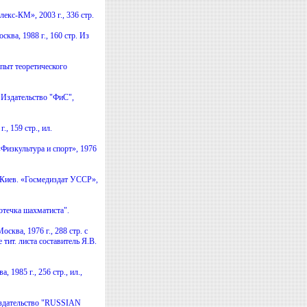
кс-КМ», 2003 г., 336 стр.
ква, 1988 г., 160 стр. Из
пыт теоретического
 Издательство "ФиС",
, 159 стр., ил.
Физкультура и спорт», 1976
Киев. «Госмедиздат УССР»,
отечка шахматиста".
сква, 1976 г., 288 стр. с
тит. листа составитель Я.В.
 1985 г., 256 стр., ил.,
Издательство "RUSSIAN