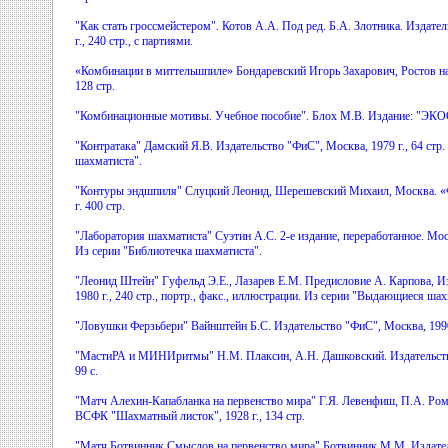
"Как стать гроссмейстером". Котов А.А. Под ред. Б.А. Злотника. Издате
г., 240 стр., с партиями.
«Комбинации в миттельшпиле» Бондаревский Игорь 3ахарович, Ростов на 
128 стр.
"Комбинационные мотивы. Учебное пособие". Блох М.В. Издание: "ЭКОС",
"Контратака" Дамский Я.В. Издательство "ФиС", Москва, 1979 г., 64 стр.
шахматиста".
"Контуры эндшпиля" Слуцкий Леонид, Шерешевский Михаил, Москва. «Ф
г. 400 стр.
"Лаборатория шахматиста" Суэтин А.С. 2-е издание, переработанное. Моск
Из серии "Библиотечка шахматиста".
"Леонид Штейн" Гуфельд Э.Е., Лазарев Е.М. Предисловие А. Карпова, И
1980 г., 240 стр., портр., факс., иллюстрации. Из серии "Выдающиеся ша
"Ловушки Ферзьбери" Вайнштейн Б.С. Издательство "ФиС", Москва, 1990 
"МастиРА и МИНИритмы" Н.М. Плаксин, А.Н. Дашковский. Издательство 
99 с.
"Матч Алехин-Капабланка на первенство мира" Г.Я. Левенфиш, П.А. Ром
ВСФК "Шахматный листок", 1928 г., 134 стр.
"Матч Ботвинник Смыслов на первенство мира" Ботвинник М.М. Издате