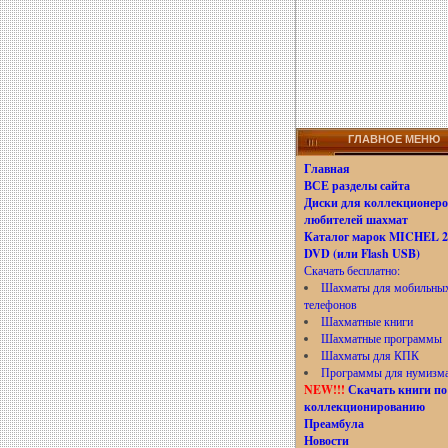
ГЛАВНОЕ МЕНЮ
Главная
ВСЕ разделы сайта
Диски для коллекционеро
любителей шахмат
Каталог марок MICHEL 20
DVD (или Flash USB)
Скачать бесплатно:
Шахматы для мобильны
телефонов
Шахматные книги
Шахматные программы
Шахматы для КПК
Программы для нумизм
NEW!!!
Скачать книги по
коллекционированию
Преамбула
Новости