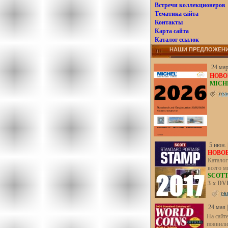
Встречи коллекционеров
Тематика сайта
Контакты
Карта сайта
Каталог ссылок
НАШИ ПРЕДЛОЖЕН
24 мар
НОВОЕ
MICHE
5 июн. 
НОВОЕ
Каталог
всего м
SCOTT
3-х DV
24 мая 
На сайт
появили