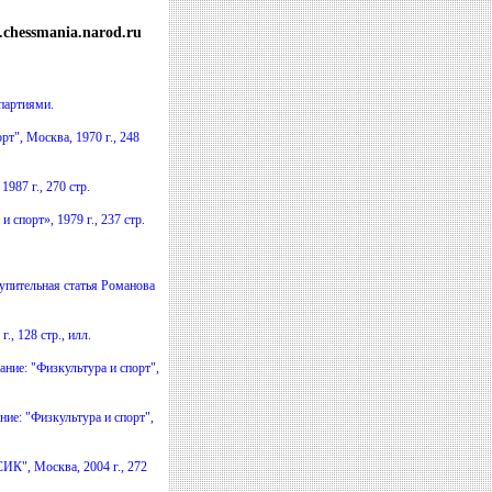
chessmania.narod.ru
 партиями.
т", Москва, 1970 г., 248
87 г., 270 стр.
спорт», 1979 г., 237 стр.
упительная статья Романова
, 128 стр., илл.
ние: "Физкультура и спорт",
ие: "Физкультура и спорт",
К", Москва, 2004 г., 272