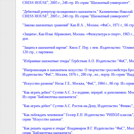
CHESS HOUSE", 2005 г., 248 стр. Из серии "Шахматный университет".
"Дебютный репертуар позиционного шахматиста." Калиниченко Николай
CHESS HOUSE", 2005 г., 240 стр. Из серии "Шахматный университет".
"Законы шахматных сражений" Кан И.А. , Москва. «ФиС», 1971 г., 66 стр
«Защита», Кан Илья Абрамович, Москва. «Физкультура и спорт», 1965 г., 84
доп.
"Защита в шахматной партии". Кмох Г. Пер. с нем. Издательство: "Олимпи
120 стр., с партиями.
"Избранные шахматные этюды" Гербстман А.О. Издательство "ФиС", Москв
"Импровизация в шахматном искусстве. О творчестве гроссмейстера Бр
Издательство "ФиС", Москва, 1976 г., 280 стр., ил., портр. Из серии "
"Искусство размена" Несис Г.Е., Москва, "ФиС", 1984 г., 80 стр. Из сери
"Как играть дебют" Суэтин А.С. 3-е издание, перераб. и дополненное. Моск
Из серии "Библиотечка шахматиста".
"Как играть дебют" Суэтин А.С. Ростов-на-Дону, Издательство "Феникс", 2
"Как побеждать чемпионов" Геллер Е.П. Издательство "РИПОЛ классик", М
серии "Искусство шахмат".
"Как решать задачи и этюды" Владимиров Я.Г. Издательство "ФиС", Москв
серии "Библиотечка шахматиста".