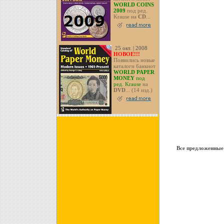
WORLD COINS
2009
под ред.
Krause на
CD
...
25 окт. | 2008
НОВОЕ!!!
Появились новые
каталоги банкнот
WORLD PAPER
MONEY
под
ред. Krause
на
DVD
... (14 изд.)
Все предложенные 