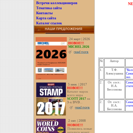
Встречи коллекционеров
NE
Тематика сайта
Контакты
Карта сайта
Каталог ссылок
НАШИ ПРЕДЛОЖЕНИЯ
24 март | 2026
НОВОЕ!!!
MICHEL 2026
№
Автор
1.
Т.Ф.
"Кол
Алексушина
Сама
экз.
2.
От. сост.:
Сама
5 июн. | 2017
Н.А.
стат
НОВОЕ!!!
Бессонова
Каталог марок
всего мира
SCOTT 2017
на
2.
От. сост.:
Сама
3-х DVD
...
Н.А.
стат
Бессонова
2 окт. | 2008
НОВОЕ!!!
Появились новые
каталоги монет