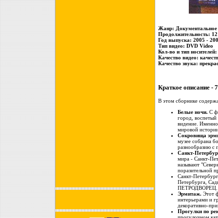
Жанр: Документальное 
Продолжительность: 12 
Год выпуска: 2005 - 200
Тип видео: DVD Video
Кол-во и тип носителей
Качество видео: качест
Качество звука: прекра
Краткое описание - 
В этом сборнике содерж
Белые ночи.
С ф
город, воспетый
видение. Именно
мировой истории
Сокровища эрм
музее собрана б
разнообразию с 
Санкт-Петербур
мира - Санкт-Пе
называют "Север
поразительной п
Санкт-Петербург
Петербурга, Са
ПЕТРОДВОРЕЦ.
Эрмитаж.
Этот ф
интерьерами и г
декоративно-при
Прогулки по ре
прогулочном кат