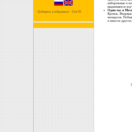
набережные и их
выдающихся зодч
Один час в Мос
•
Добавить в избранное - Ctrl+D
Кремль. Впервые
•
монархов. Побыв
и многое другое