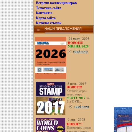
Встречи коллекционеров
Тематика сайта
Контакты
Карта сайта
Каталог ссылок
НАШИ ПРЕДЛОЖЕНИЯ
24 март | 2026
НОВОЕ!!!
MICHEL 2026
5 июн. | 2017
НОВОЕ!!!
Каталог марок
всего мира
SCOTT 2017
на
3-х DVD
...
2 окт. | 2008
НОВОЕ!!!
Появились новые
каталоги монет