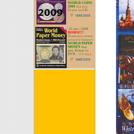
WORLD COINS
2009
под ред.
Krause на
CD
...
25 окт. | 2008
НОВОЕ!!!
Появились новые
каталоги банкнот
WORLD PAPER
MONEY
под
ред. Krause
на
DVD
... (14 изд.)