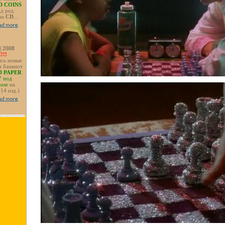
 COINS
д ред.
на
CD
...
 | 2008
!!!
сь новые
и банкнот
 PAPER
Y
под
ause
на
 (14 изд.)