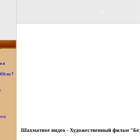
в и
26 на 7
х
атов
Шахматное видео - Художественный фильм "Б