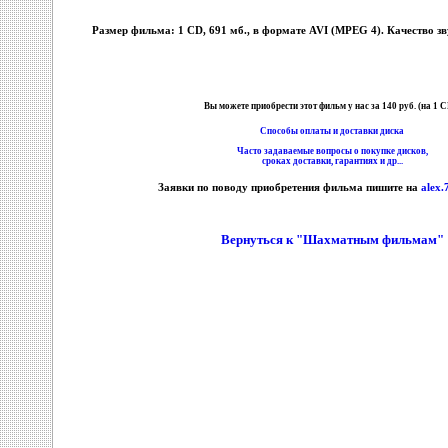
Размер фильма: 1 CD, 691 мб., в формате AVI (MPEG 4). Качество зв
Вы можете приобрести этот фильм у нас за 140 руб. (на 1 C
Способы оплаты и доставки диска
Часто задаваемые вопросы о покупке дисков,
сроках доставки, гарантиях и др...
Заявки по поводу приобретения фильма пишите на
alex.
Вернуться к "Шахматным фильмам"