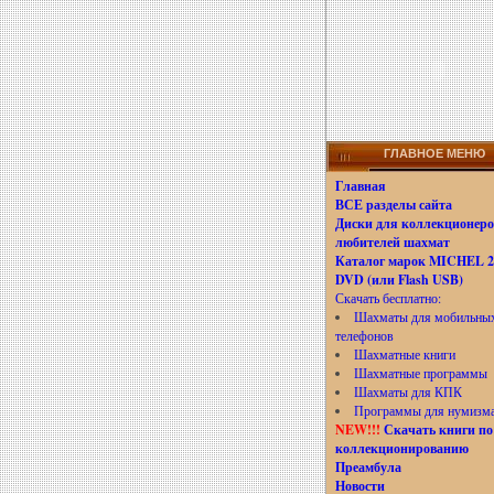
ГЛАВНОЕ МЕНЮ
Главная
ВСЕ разделы сайта
Диски для коллекционеро
любителей шахмат
Каталог марок MICHEL 20
DVD (или Flash USB)
Скачать бесплатно:
Шахматы для мобильны
телефонов
Шахматные книги
Шахматные программы
Шахматы для КПК
Программы для нумизм
NEW!!!
Скачать книги по
коллекционированию
Преамбула
Новости