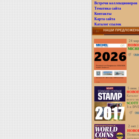
Встречи коллекционеров
Тематика сайта
Контакты
Карта сайта
Каталог ссылок
НАШИ ПРЕДЛОЖЕН
24 мар
НОВОЕ
MICHE
5 июн. 
НОВОЕ!
Каталог
всего м
SCOTT 
3-х DV
2 окт. 
НОВОЕ
Появил
каталог