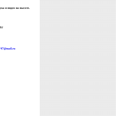
ука и видео на высоте.
D)!
747@mail.ru