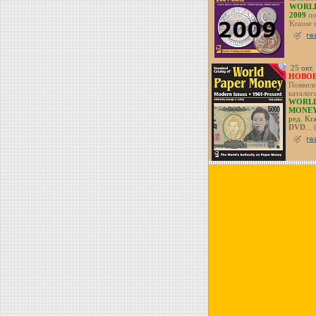
WORLD
2009
по
Krause 
25 окт.
НОВОЕ
Появили
каталог
WORLD
MONE
ред. Kr
DVD
...