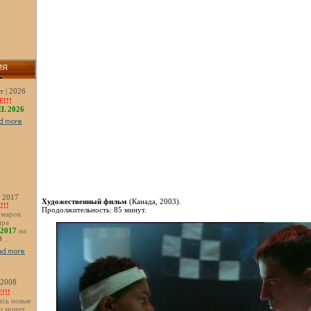
ИЯ
т | 2026
!!!
L 2026
| 2017
Художественный фильм
(Канада, 2003).
!!
Продолжительность: 85 минут.
 марок
ира
2017
на
D
...
| 2008
!!!
ись новые
и монет