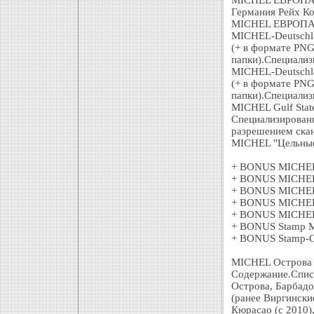
MICHEL ЕВРОПА D
Германия Рейх К
MICHEL ЕВРОПА
MICHEL-Deutschl
(+ в формате PN
папки).Специализ
MICHEL-Deutschl
(+ в формате PN
папки).Специализ
MICHEL Gulf State
Специализирован
разрешением ска
MICHEL "Цельные 
+ BONUS MICHEL
+ BONUS MICHEL
+ BONUS MICHEL
+ BONUS MICHEL
+ BONUS MICHEL
+ BONUS Stamp Ma
+ BONUS Stamp-C
MICHEL Острова К
Содержание.Списо
Острова, Барбадо
(ранее Виргински
Кюрасао (с 2010)