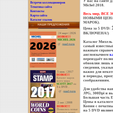
У нас на сайте 
Встречи коллекционеров
Michel 2018.
Тематика сайта
Контакты
Весь мир, ВСЕ 36
Карта сайта
НОВЫМИ ЦЕНА
Каталог ссылок
МАРОК).
НАШИ ПРЕДЛОЖЕНИЯ
Цена за 5 DVD:
ВКЛЮЧЕНА!)
24 март | 2026
НОВОЕ!!!
MICHEL 2026
Каталог Михель 
самый известный
важным справочн
англоязычном
к
переиздаёт полн
обновляя лишь н
сведения, указы
важно для некот
5 июн. | 2017
НОВОЕ!!!
и периоды, проп
Каталог марок
соображениям.
всего мира
SCOTT 2017
на
3-х DVD
...
Для удобства на
JPG, 300Dpi и в
Большая часть Е
Цены в каталоге
2 окт. | 2008
Копии с печатн
НОВОЕ!!!
Появились новые
на 5 DVD являют
каталоги монет