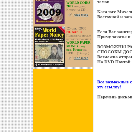
томов.
WORLD COINS
2009
под ред.
Krause на
CD
...
Каталоге Михель
Восточной и зап
25 окт. | 2008
Если Вас заинте
НОВОЕ!!!
Появились новые
Приму заказы и 
каталоги банкнот
WORLD PAPER
MONEY
под
ВОЗМОЖНЫ РА
ред. Krause
на
СПОСОБЫ ДОС
DVD
... (14 изд.)
Возможна отправ
На DVD Почтой Р
Все возможные с
эту ссылку!
Перечень дисков