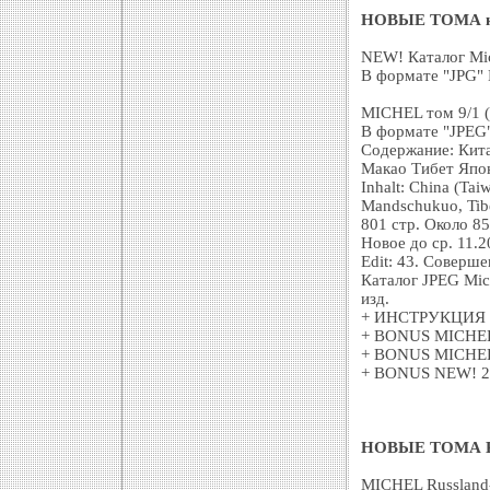
НОВЫЕ ТОМА кат
NEW! Каталог Mic
В формате "JPG
MICHEL том 9/1 (
В формате "JPEG"
Содержание: Кита
Макао Тибет Япон
Inhalt: China (Ta
Mandschukuo, Tibe
801 стр. Около 85
Новое до ср. 11.2
Edit: 43. Cоверш
Каталог JPEG Mic
изд.
+ ИНСТРУКЦИЯ 
+ BONUS MICHEL
+ BONUS MICHEL 
+ BONUS NEW! 20
НОВЫЕ ТОМА Кат
MICHEL Russland-