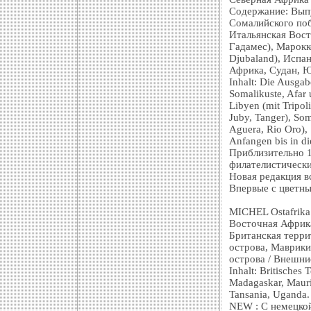
Содержание: Выпу
Сомалийского поб
Итальянская Вост
Гадамес), Марокк
Djubaland), Испа
Африка, Судан, Ю
Inhalt: Die Ausgab
Somalikuste, Afar u
Libyen (mit Tripol
Juby, Tanger), Som
Aguera, Rio Oro),
Anfangen bis in d
Приблизительно 1
филателистическ
Новая редакция вс
Впервые с цветн
MICHEL Ostafrika
Восточная Африка
Британская терри
острова, Маврики
острова / Внешни
Inhalt: Britisches
Madagaskar, Mauri
Tansania, Uganda.
NEW : С немецкой