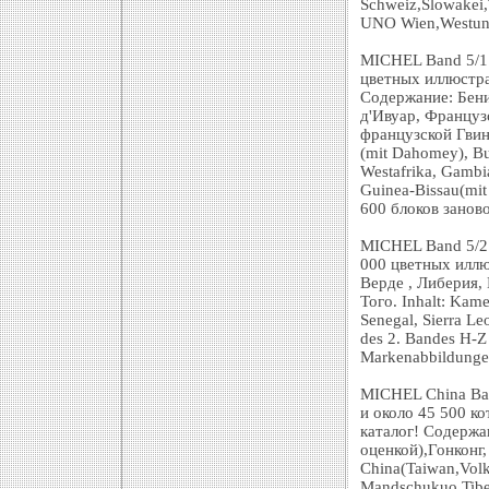
Schweiz,Slowakei
UNO Wien,Westun
MICHEL Band 5/1 
цветных иллюстра
Содержание: Бени
д'Ивуар, Француз
французской Гвине
(mit Dahomey), Bur
Westafrika, Gambi
Guinea-Bissau(mit
600 блоков заново
MICHEL Band 5/2 
000 цветных иллю
Верде , Либерия,
Того. Inhalt: Kame
Senegal, Sierra Le
des 2. Bandes H-Z 
Markenabbildungen
MICHEL China Ban
и около 45 500 к
каталог! Содержа
оценкой),Гонконг
China(Taiwan,Vol
Mandschukuo,Tibe