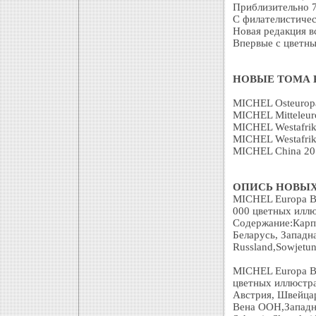
Приблизительно 7
С филателистиче
Новая редакция вс
Впервые с цветн
НОВЫЕ ТОМА Кат
MICHEL Osteurop
MICHEL Mitteleu
MICHEL Westafri
MICHEL Westafri
MICHEL China 2
ОПИСЬ НОВЫХ
MICHEL Europa Ba
000 цветных иллю
Содержание:Карпа
Беларусь, Западна
Russland,Sowjetun
MICHEL Europa Ba
цветных иллюстра
Австрия, Швейцар
Вена ООН,Западная