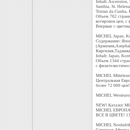
Inhalt: Ascension,
Sambia, St. Helen
Tristan da Cunha.
Объем 702 страни
котировок цен, с
Впервые с цветн
MICHEL Japan, Ko
Содержание: Япон
(Армения,Азербай
Киргизия,Таджики
Inhalt: Japan, Kor
Объем 1344 стран
с филателистичес
MICHEL Mitteleur
Центральная Евро
более 72 000 цен!
MICHEL Westeuro
NEW! Каталог MI
MICHEL ЕВРОПА то
ВСЕ В ЦВЕТЕ! 13 
MICHEL Nordafri
Северная Африка 