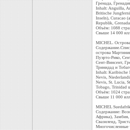
Гренада, Гренади
Inhalt: Anguilla,
Britische Jungfern
Inseln), Curacao 
Republik, Grenada
Объём: 1088 стр
Свыше 14 000 илл
MICHEL. Острова 
Содержание.Спис
острова Мартиник
Пуэрто-Рико, Сен
Сент-Винсент, Гр
Тринидад и Тобаг
Inhalt: Karibische
Nevis, Niederlandis
Nevis, St. Lucia, 
Tobago, Trinidad 
Объём: 1024 стр
Свыше 11 000 илл
MICHEL Suedafrik
Содержание: Возн
Африка), Замбия,
Свазиленд, Трист
Многочисленные т