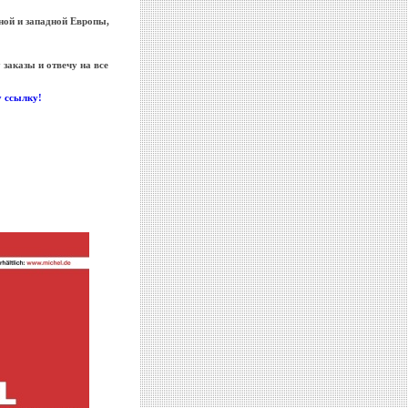
ной и западной Европы,
 заказы и отвечу на все
у ссылку!