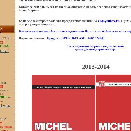
Каталоге Михель имеет подробное описание марок, особенно стран Восточ
Азии, Африки.
Если Вас заинтересовало это предложение пишите на
ollas@inbox.ru
. Приму
интересующие вопросы.
ИЯ
Все возможные способы оплаты и доставки Вы можете найти, нажав на эт
 | 2026
Перечень дисков -
Продажа DVD/CD/FLASH USB/E-MAIL
.
!!!
L 2026
Часто задаваемые вопросы о покупке каталога,
сроках доставки, гарантиях и др...
2013-2014
| 2008
!!
 марок
ра
2009
на
D
...
 2008
!!
сь новые
и монет