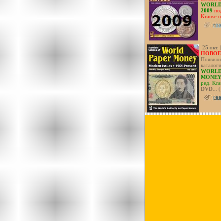
WORLD
2009
под
Krause 
25 окт. 
НОВОЕ!
Появили
каталог
WORLD
MONE
ред. Kra
DVD
... 