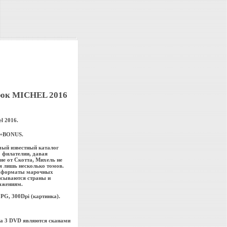
рок MICHEL 2016
l 2016.
 +BONUS.
мый известный каталог
 филателии, давая
ие от Скотта, Михель не
я лишь несколько томов.
к, форматы марочных
писываются страны и
ажениям.
PG, 300Dpi (картинка).
на 3 DVD являются сканами