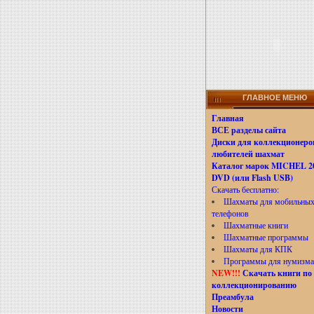
ГЛАВНОЕ МЕНЮ
Главная
ВСЕ разделы сайта
Диски для коллекционеро
любителей шахмат
Каталог марок MICHEL 20
DVD (или Flash USB)
Скачать бесплатно:
Шахматы для мобильны
телефонов
Шахматные книги
Шахматные программы
Шахматы для КПК
Программы для нумизма
NEW!!!
Скачать книги по
коллекционированию
Преамбула
Новости