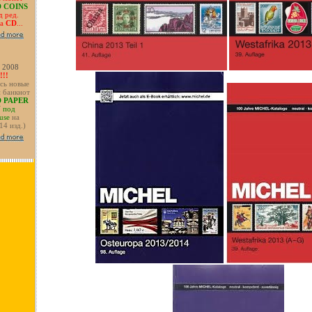
 COINS
 ред.
на
CD
...
| 2008
!!
сь новые
и банкнот
 PAPER
Y
под
use
на
(14 изд.)