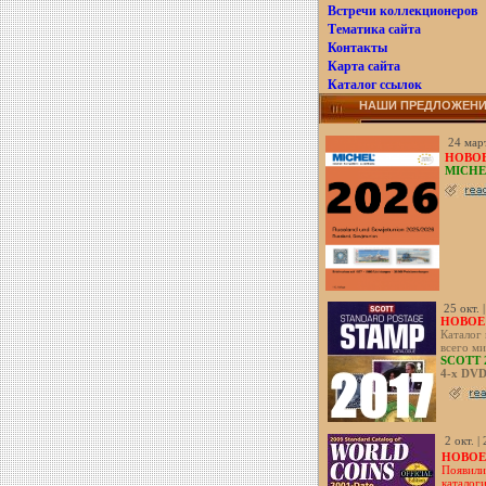
Встречи коллекционеров
Тематика сайта
Контакты
Карта сайта
Каталог ссылок
НАШИ ПРЕДЛОЖЕН
24 март
НОВОЕ
MICHE
25 окт. 
НОВОЕ!
Каталог
всего ми
SCOTT 
4-х DV
2 окт. |
НОВОЕ!
Появили
каталог