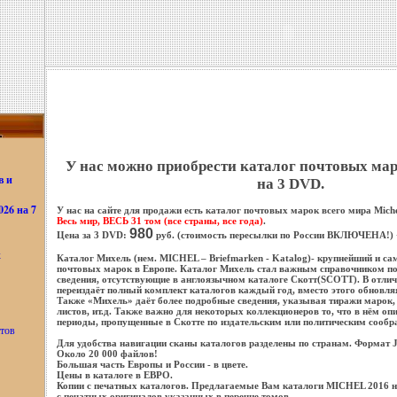
У нас можно приобрести каталог почтовых ма
в и
на 3 DVD.
26 на 7
У нас на сайте для продажи есть каталог почтовых марок всего мира Miche
Весь мир, ВЕСЬ 31 том (все страны, все года)
.
980
Цена за 3 DVD:
руб. (стоимость пересылки по России ВКЛЮЧЕНА!)
х
Каталог Михель (нем. MICHEL – Briefmarken - Katalog)- крупнейший и са
почтовых марок в Европе. Каталог Михель стал важным справочником по
сведения, отсутствующие в англоязычном каталоге Скотт(SCOTT). В отлич
переиздаёт полный комплект каталогов каждый год, вместо этого обновля
Также «Михель» даёт более подробные сведения, указывая тиражи маро
листов, ит.д. Также важно для некоторых коллекционеров то, что в нём о
периоды, пропущенные в Скотте по издательским или политическим сообр
тов
Для удобства навигации сканы каталогов разделены по странам. Формат J
Около 20 000 файлов!
Большая часть Европы и России - в цвете.
Цены в каталоге в ЕВРО.
Копии с печатных каталогов. Предлагаемые Вам каталоги MICHEL 2016 
с печатных оригиналов указанных в перечне томов.