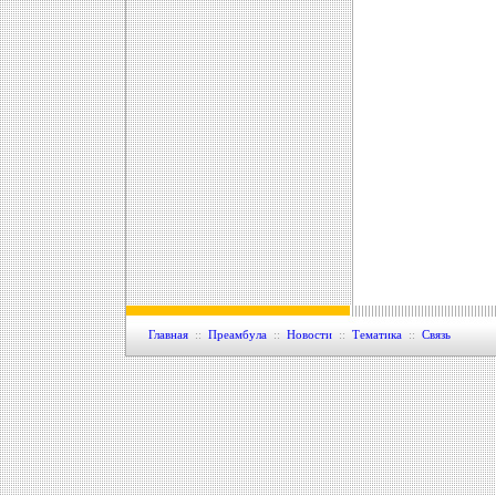
Главная
::
Преамбула
::
Новости
::
Тематика
::
Связь