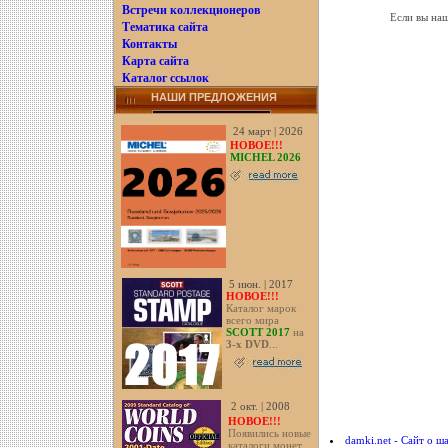
Встречи коллекционеров
Если вы наш
Тематика сайта
Контакты
Карта сайта
Каталог ссылок
НАШИ ПРЕДЛОЖЕНИЯ
24 март | 2026
НОВОЕ!!!
MICHEL 2026
5 июн. | 2017
НОВОЕ!!!
Каталог марок
всего мира
SCOTT 2017
на
3-х DVD
...
2 окт. | 2008
НОВОЕ!!!
Появились новые
damki.net - Сайт о ш
каталоги монет