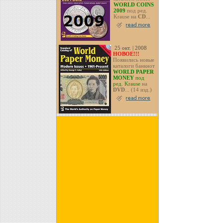
WORLD COINS
2009
под ред.
Krause на
CD
...
25 окт. | 2008
НОВОЕ!!!
Появились новые
каталоги банкнот
WORLD PAPER
MONEY
под
ред. Krause
на
DVD
... (14 изд.)